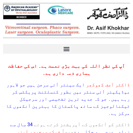
Eye diseases آنکھوں کی بیماریوں کے بارے میں معلومات
آپ کی نظر اللہ کی بہت بڑی نعمت ہے۔ اس کی حفاظت
ہماری ذمہ داری ہے۔
ڈاکٹر آصف کھوکھر
ایک سینئر آئی سرجن ہیں جو لاہور
میڈیکیئر آئی سنٹر میں بطور کنسلٹنٹ پریکٹس کر
رہے ہیں۔ جو کہ جدید ترین تشخیصی اور سرجیکل
ٹیکنالوجیز کے ساتھ پاکستان کا بہترین آنکھوں کا
مرکز ہے۔
ڈاکٹر کو آنکھوں کے آپریشنز کرتے ہوئے
34 سال سے
زیادہ عرصہ ہو چکا ہے
خصوصاً
فیکو سرجری
،
لیزر