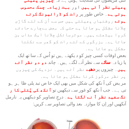
کئی مریضوں کی شکایت ہوتی ہے کہ
چیزیں پھیلی
پھیلی نظر آ تی ہیں
اور
بہت زیادہ چمک محسوس
ہوتی ہے
۔ خاص طور پر
رات کو ڈرائیونگ کرتے
ہوئے
روشنیاں پھیلتی ہیں جس سے اُن کے لئے گاڑی
چلانا مشکل ہو جاتا ہے حتی کہ بعض بےچارے حادثے
کروا بیٹھتے ہیں۔ موٹرسائکل چلانا ایک عذاب بن
جاتا ہے۔ بزرگوں کے لئے رات کو گھر سے نکلنا
مشکل ہو جاتا ہے۔
بعض اوقات کسی چیز کو د یکھتے ہیں تو اُس کے سا تھ ایک
یا زیا دہ
سائے
سے نظر آنے لگتے ہیں۔ چاند
دو دو نظر آتے
ہیں
۔ چیزوں پر
دھبے
نظر آتے ہیں۔ نزدیک کی چیزوں
پر نظر مرکوز کرنا مشکل ہو جاتا ہے۔
مر یض کی آ نکھ کی شکل میں بھی ایک خا ص تبد یلی ظا ہر ہو
تی ہے۔ جب آ نکھ کو غور سے دیکھیں تو
آنکھ کی پُتلی کا ر
نگ سفید نظر آ نے لگتا ہے
۔ درجِ تصاویر کو دیکھیں یہ نارمل
آنکھیں اور اِن کا موازنہ بعد والی تصاویر سے کریں: