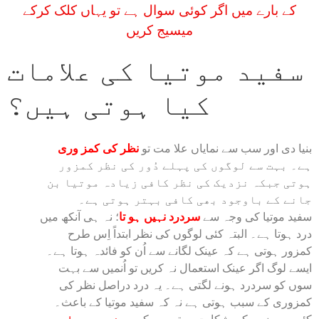
کے بارے میں اگر کوئی سوال ہے تو یہاں کلک کرکے
میسیج کریں
سفید موتیا کی علامات
کیا ہوتی ہیں؟
بنیا دی اور سب سے نمایاں علا مت تو
نظر کی کمز وری
ہے۔ بہت سے لوگوں کی پہلے دُور کی نظر کمزور
ہوتی جبکہ نزدیک کی نظر کافی زیادہ موتیا بن
جانے کے باوجود بھی کافی بہتر ہوتی ہے۔
سفید موتیا کی وجہ سے
سردرد نہیں ہو تا
؛ نہ ہی آنکھ میں
درد ہوتا ہے۔ البتہ کئی لوگوں کی نظر ابتداً اِس طرح
کمزور ہوتی ہے کہ عینک لگانے سے اُن کو فائدہ ہوتا ہے۔
ایسے لوگ اگر عینک استعمال نہ کریں تو اُنمیں سے بہت
سوں کو سردرد ہونے لگتی ہے۔ یہ درد دراصل نظر کی
کمزوری کے سبب ہوتی ہے نہ کہ سفید موتیا کے باعث۔