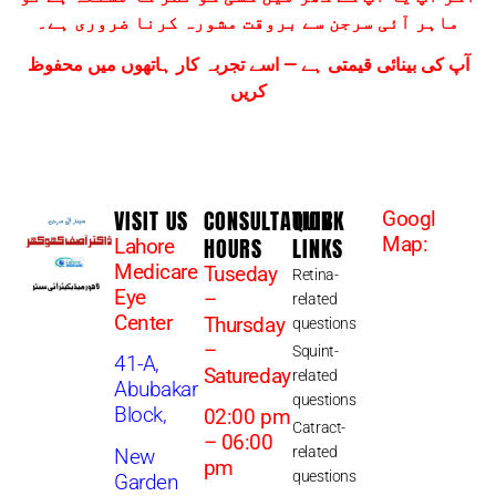
ماہر آئی سرجن سے بروقت مشورہ کرنا ضروری ہے۔
آپ کی بینائی قیمتی ہے — اسے تجربہ کار ہاتھوں میں محفوظ
کریں
VISIT US
CONSULTATION
QUICK
Googl
HOURS
LINKS
Map:
Lahore
Medicare
Tuseday
Retina-
Eye
–
related
Center
Thursday
questions
–
Squint-
41-A,
Satureday
related
Abubakar
questions
Block,
02:00 pm
Catract-
– 06:00
related
New
pm
questions
Garden