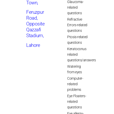
Glaucoma-
Town,
related
Feruzpur
questions
Road,
Refractive
Opposite
Errors-related
Qazzafi
questions
Stadium,
Ptosis-related
questions
Lahore
Keratoconus
related
questions/answers
Watering
from eyes
Computer-
related
problems
Eye Floaters-
related
questions
Eye allergy-