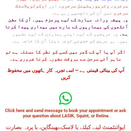
سرجری
،
وٹریوریٹینل سرجری
، اور
اوکولوپلاسٹک
سرجری
میں اُن کی دلچسپی رہی ہے۔
وہ پیشہ ورانہ مہارت کے لیے پرعزم ہیں۔ اُن کا مشن
آنکھوں کی بیماریوں کے بارے میں بیداری پیدا کرنا
ہے۔
وہ مریضوں کے لیے اپنی ہمدردی کے لیے مشہور
ہیں۔ ہر مریض کو خصوصی توجہ دینا اُن کا خاصہ ہے۔
اگر آپ یا آپ کے گھر میں کسی کو نظر کا مسئلہ ہے تو
ماہر آئی سرجن سے بروقت مشورہ کرنا ضروری ہے۔
آپ کی بینائی قیمتی ہے — اسے تجربہ کار ہاتھوں میں محفوظ
کریں
Click here and send message to book your appointment or ask
your question about LASIK, Squint, or Retina
اپوائنٹمنٹ لینے کیلئے یا لاسک،بھینگاپن، یا پردہ بصارت