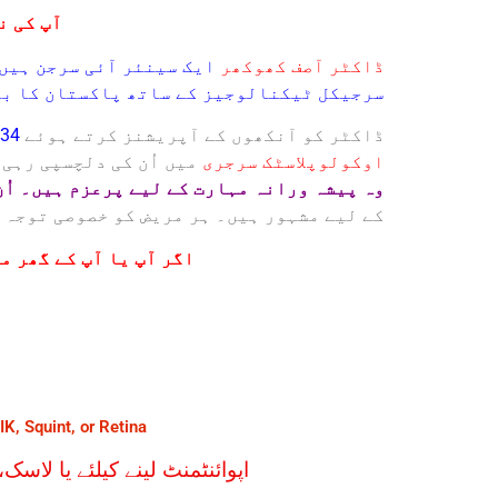
آپ کی ن
ڈاکٹر آصف کھوکھر
ایک سینئر آئی سرجن ہیں 
سرجیکل ٹیکنالوجیز کے ساتھ پاکستان کا بہ
ڈاکٹر کو آنکھوں کے آپریشنز کرتے ہوئے
34 سال سے زیادہ عرصہ ہو چکا ہے
اوکولوپلاسٹک سرجری
میں اُن کی دلچسپی رہی 
وہ پیشہ ورانہ مہارت کے لیے پرعزم ہیں۔ اُ
کے لیے مشہور ہیں۔ ہر مریض کو خصوصی توجہ د
اگر آپ یا آپ کے گھر م
K, Squint, or Retina
اپوائنٹمنٹ لینے کیلئے یا لاس