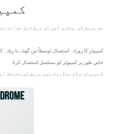
کمپیو
جب مریض کی ہسٹری لیں تو درجِ ذیل عوامل نم
کمپیوٹر کا روزانہ استعمال اوسطاً تین گھنٹے یا زیادہ ک
خاص طور پر کمپیوٹر کو مسلسل استعمال کرنا۔
کمپیوٹر وژن سنڈروم میں مریض کو مختلف ایس