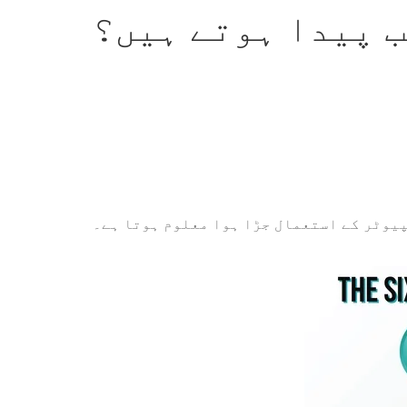
ب پیدا ہوتے ہیں؟
پیوٹر کے استعمال جڑا ہوا معلوم ہوتا ہے۔