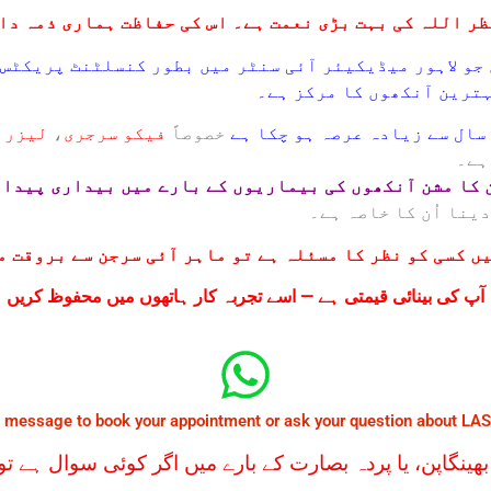
ظر اللہ کی بہت بڑی نعمت ہے۔ اس کی حفاظت ہماری ذمہ دا
جو لاہور میڈیکیئر آئی سنٹر میں بطور کنسلٹنٹ پریکٹس 
ترین آنکھوں کا مرکز ہے۔
خصوصاً
فیکو سرجری
،
لیزر 
ہے۔
ن کا مشن آنکھوں کی بیماریوں کے بارے میں بیداری پیدا 
ینا اُن کا خاصہ ہے۔
یں کسی کو نظر کا مسئلہ ہے تو ماہر آئی سرجن سے بروقت 
آپ کی بینائی قیمتی ہے — اسے تجربہ کار ہاتھوں میں محفوظ کریں
 message to book your appointment or ask your question about LASI
ک،بھینگاپن، یا پردہ بصارت کے بارے میں اگر کوئی سوال ہے 