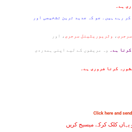
ری ہے۔
کر رہے ہیں۔ جو کہ جدید ترین تشخیصی اور
سرجری
،
وٹریوریٹینل سرجری
، اور
کرنا ہے۔
وہ مریضوں کے لیے اپنی ہمدردی
مشورہ کرنا ضروری ہے۔
Click here and send
تو یہاں کلک کرکے میسیج کریں