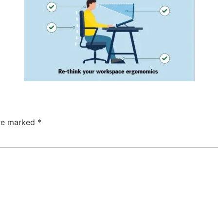
are marked
*