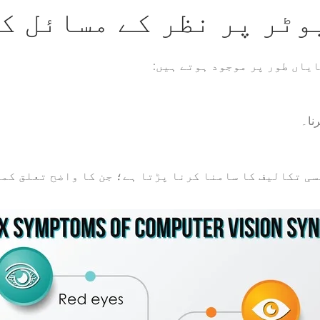
ٹر پر نظر کے مسائل ک
ایاں طور پر موجود ہوتے ہیں:
رنا۔
ی تکالیف کا سامنا کرنا پڑتا ہے؛ جن کا واضح تعلق کم