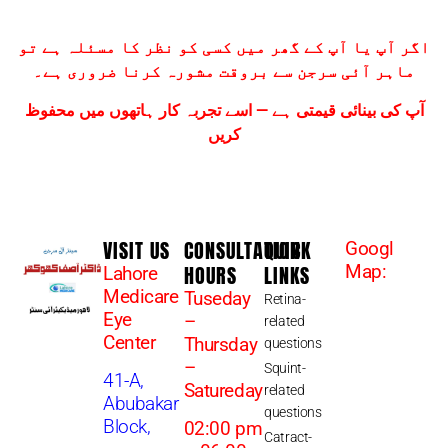
اگر آپ یا آپ کے گھر میں کسی کو نظر کا مسئلہ ہے تو
ماہر آئی سرجن سے بروقت مشورہ کرنا ضروری ہے۔
آپ کی بینائی قیمتی ہے — اسے تجربہ کار ہاتھوں میں محفوظ
کریں
VISIT US
CONSULTATION
QUICK
Googl
HOURS
LINKS
Map:
Lahore
Medicare
Tuseday
Retina-
Eye
–
related
Center
Thursday
questions
–
Squint-
41-A,
Satureday
related
Abubakar
questions
Block,
02:00 pm
Catract-