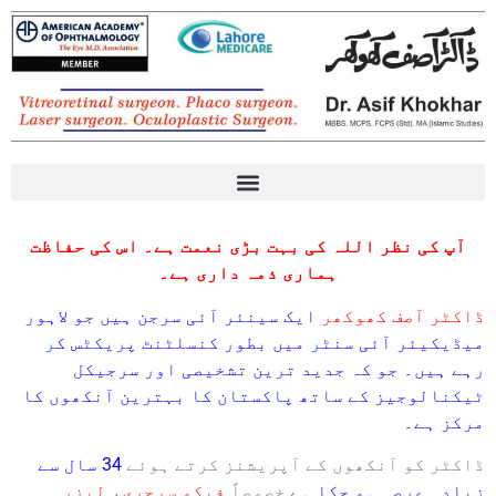
Eye diseases آنکھوں کی بیماریوں کے بارے میں معلومات
آپ کی نظر اللہ کی بہت بڑی نعمت ہے۔ اس کی حفاظت
ہماری ذمہ داری ہے۔
ڈاکٹر آصف کھوکھر
ایک سینئر آئی سرجن ہیں جو لاہور
میڈیکیئر آئی سنٹر میں بطور کنسلٹنٹ پریکٹس کر
رہے ہیں۔ جو کہ جدید ترین تشخیصی اور سرجیکل
ٹیکنالوجیز کے ساتھ پاکستان کا بہترین آنکھوں کا
مرکز ہے۔
ڈاکٹر کو آنکھوں کے آپریشنز کرتے ہوئے
34 سال سے
زیادہ عرصہ ہو چکا ہے
خصوصاً
فیکو سرجری
،
لیزر