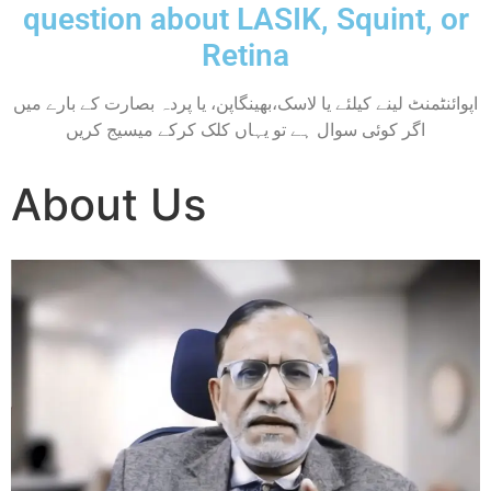
question about LASIK, Squint, or
Retina
اپوائنٹمنٹ لینے کیلئے یا لاسک،بھینگاپن، یا پردہ بصارت کے بارے میں
اگر کوئی سوال ہے تو یہاں کلک کرکے میسیج کریں
About Us