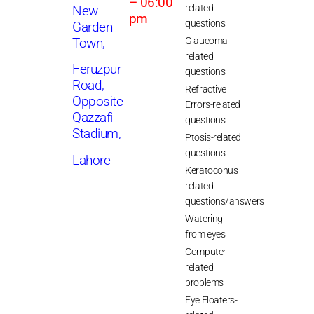
– 06:00
related
New
pm
questions
Garden
Glaucoma-
Town,
related
Feruzpur
questions
Road,
Refractive
Opposite
Errors-related
Qazzafi
questions
Stadium,
Ptosis-related
questions
Lahore
Keratoconus
related
questions/answers
Watering
from eyes
Computer-
related
problems
Eye Floaters-