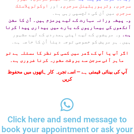
سرجری
،
وٹریوریٹینل سرجری
، اور
اوکولوپلاسٹک
سرجری
میں اُن کی دلچسپی رہی ہے۔
وہ پیشہ ورانہ مہارت کے لیے پرعزم ہیں۔ اُن کا مشن
آنکھوں کی بیماریوں کے بارے میں بیداری پیدا کرنا
ہے۔
وہ مریضوں کے لیے اپنی ہمدردی کے لیے مشہور
ہیں۔ ہر مریض کو خصوصی توجہ دینا اُن کا خاصہ ہے۔
اگر آپ یا آپ کے گھر میں کسی کو نظر کا مسئلہ ہے تو
ماہر آئی سرجن سے بروقت مشورہ کرنا ضروری ہے۔
آپ کی بینائی قیمتی ہے — اسے تجربہ کار ہاتھوں میں محفوظ
کریں
Click here and send message to
book your appointment or ask your