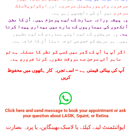
سرجری
،
وٹریوریٹینل سرجری
، اور
اوکولوپلاسٹک
سرجری
میں اُن کی دلچسپی رہی ہے۔
وہ پیشہ ورانہ مہارت کے لیے پرعزم ہیں۔ اُن کا مشن
آنکھوں کی بیماریوں کے بارے میں بیداری پیدا کرنا
ہے۔
وہ مریضوں کے لیے اپنی ہمدردی کے لیے مشہور
ہیں۔ ہر مریض کو خصوصی توجہ دینا اُن کا خاصہ ہے۔
اگر آپ یا آپ کے گھر میں کسی کو نظر کا مسئلہ ہے تو
ماہر آئی سرجن سے بروقت مشورہ کرنا ضروری ہے۔
آپ کی بینائی قیمتی ہے — اسے تجربہ کار ہاتھوں میں محفوظ
کریں
Click here and send message to book your appointment or ask
your question about LASIK, Squint, or Retina
اپوائنٹمنٹ لینے کیلئے یا لاسک،بھینگاپن، یا پردہ بصارت