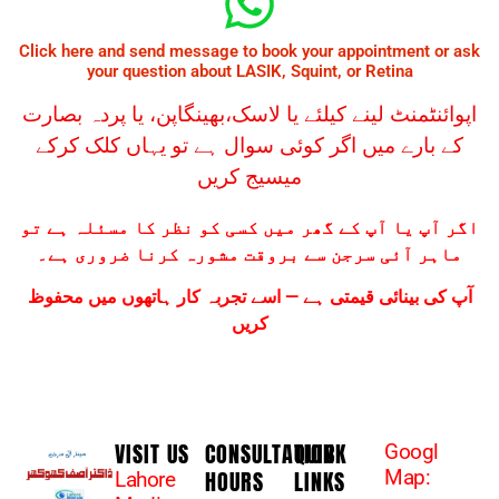
Click here and send message to book your appointment or ask
your question about LASIK, Squint, or Retina
اپوائنٹمنٹ لینے کیلئے یا لاسک،بھینگاپن، یا پردہ بصارت
کے بارے میں اگر کوئی سوال ہے تو یہاں کلک کرکے
میسیج کریں
اگر آپ یا آپ کے گھر میں کسی کو نظر کا مسئلہ ہے تو
ماہر آئی سرجن سے بروقت مشورہ کرنا ضروری ہے۔
آپ کی بینائی قیمتی ہے — اسے تجربہ کار ہاتھوں میں محفوظ
کریں
VISIT US
CONSULTATION
QUICK
Googl
HOURS
LINKS
Map:
Lahore