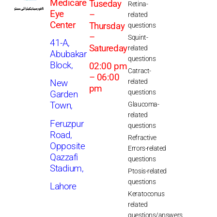
Medicare
Tuseday
Retina-
Eye
–
related
Center
Thursday
questions
–
Squint-
41-A,
Satureday
related
Abubakar
questions
Block,
02:00 pm
Catract-
– 06:00
related
New
pm
questions
Garden
Glaucoma-
Town,
related
Feruzpur
questions
Road,
Refractive
Opposite
Errors-related
Qazzafi
questions
Stadium,
Ptosis-related
questions
Lahore
Keratoconus
related
questions/answers