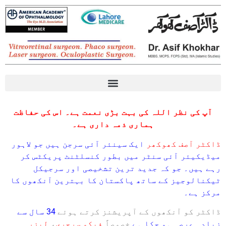
Eye diseases آنکھوں کی بیماریوں کے بارے میں معلومات
آپ کی نظر اللہ کی بہت بڑی نعمت ہے۔ اس کی حفاظت
ہماری ذمہ داری ہے۔
ڈاکٹر آصف کھوکھر
ایک سینئر آئی سرجن ہیں جو لاہور
میڈیکیئر آئی سنٹر میں بطور کنسلٹنٹ پریکٹس کر
رہے ہیں۔ جو کہ جدید ترین تشخیصی اور سرجیکل
ٹیکنالوجیز کے ساتھ پاکستان کا بہترین آنکھوں کا
مرکز ہے۔
ڈاکٹر کو آنکھوں کے آپریشنز کرتے ہوئے
34 سال سے
زیادہ عرصہ ہو چکا ہے
خصوصاً
فیکو سرجری
،
لیزر