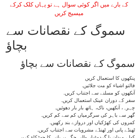
کے بارے میں اگر کوئی سوال ہے تو یہاں کلک کرکے
میسیج کریں
سموگ کے نقصانات سے
بچاؤ
سموگ کے نقصانات سے بچاؤ
پنکھوں کا استعمال کریں
فالتو اشیاء کو مت جلائیں.
آنکھوں کو مسلنے سے اجتناب کریں.
سفر کے دوران عینک استعمال کریں.
چہرہ، آنکھیں، ناک، ہاتھ بار بار دھوئیں.
گھر سے باہر کی سرگرمیاں کم سے کم کریں.
کمروں کی کھڑکیاں اور دروازے بند رکھیں.
ٹھنڈے پانی اور ٹھنڈے مشروبات سے اجتناب کریں.
کھلے میدان یا گردوغبار والی جگہ پر پانی کا چھڑکاؤ کریں.