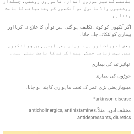
یٹھنے کے غیر موزوں انداز، ناموزوں روشنی، چمکدار
روشنیوں والا ماحول جو آنکھوں کو چندھیانے کا باعث
بنتا ہو۔
اگر آنکھوں کو کوئی تکلیف ہو گئی ہیں تو اُن کا علاج نہ کرنا اور
بیماری کو لٹکاتے چلے جانا۔
بعض ادویات اور بیماریاں بھی ایسی ہیں جو آنکھوں
میں بہت زیادہ خشکی پیدا کرنے کا باعث بنتی ہیں۔
تھائیرائید کی بیماری
جوڑوں کی بیماری
مینوپاز یعنی بڑی عمر کے تحت ماہواری کا بند ہو جانا۔
Parkinson disease
مختلف ادویہ مثلاً anticholinergics, antihistamines,
antidepressants, diuretics