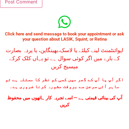
Click here and send message to book your appointment or ask
your question about LASIK, Squint, or Retina
اپوائنٹمنٹ لینے کیلئے یا لاسک،بھینگاپن، یا پردہ بصارت
کے بارے میں اگر کوئی سوال ہے تو یہاں کلک کرکے
میسیج کریں
اگر آپ یا آپ کے گھر میں کسی کو نظر کا مسئلہ ہے تو
ماہر آئی سرجن سے بروقت مشورہ کرنا ضروری ہے۔
آپ کی بینائی قیمتی ہے — اسے تجربہ کار ہاتھوں میں محفوظ
کریں