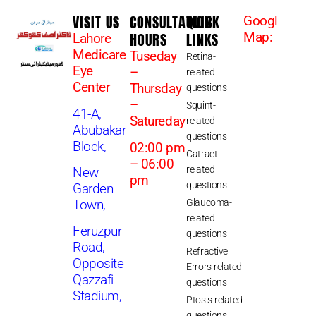
VISIT US
CONSULTATION
QUICK
Googl
HOURS
LINKS
Map:
Lahore
Medicare
Tuseday
Retina-
Eye
–
related
Center
Thursday
questions
–
Squint-
41-A,
Satureday
related
Abubakar
questions
Block,
02:00 pm
Catract-
– 06:00
related
New
pm
questions
Garden
Glaucoma-
Town,
related
Feruzpur
questions
Road,
Refractive
Opposite
Errors-related
Qazzafi
questions
Stadium,
Ptosis-related
questions