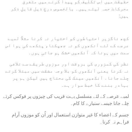
حقیقت میں اس تکلیف کو پیدا کرنے میں متفرق
محرکات حصہ لیتے ہیں۔ بالخصوص درجِ ذیل قابلِ ذکر
ہیں:
کچھ ناگزیر احتیاطوں کو اختیار نہ کرنا مثلاً لمبے
عرصے کے لئے آنکھوں کو نہ جھپکنا، پنکھے کی ہوا اس
سمت میں ہونا کہ آنکھیں خشک ہو جاتی ہوں۔
نظر کی کمزوری کی بروقت اور موزوں طریقے سے تلافی
نہ کرنا یعنی آنکھوں کو بلا وجہ مشقت میں مبتلا کرتے
چلے جانا۔ آنکھیں عینک کی محتاج ہیں لیکن ہم پر
بہادر بننے کا خبط سوار ہے۔
لمبے عرصے کے لئے مسلسل بہت قریب کی چیزوں پر فوکس کرتے
چلے جانا جیسے سنیارے کا کام۔
جسم کے اعضاء کا غیر متوازن استعمال اور اُن کو موزوں آرام
فراہم نہ کرنا۔