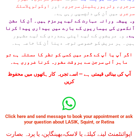
سرجری
،
وٹریوریٹینل سرجری
، اور
اوکولوپلاسٹک
سرجری
میں اُن کی دلچسپی رہی ہے۔
وہ پیشہ ورانہ مہارت کے لیے پرعزم ہیں۔ اُن کا مشن
آنکھوں کی بیماریوں کے بارے میں بیداری پیدا کرنا
ہے۔
وہ مریضوں کے لیے اپنی ہمدردی کے لیے مشہور
ہیں۔ ہر مریض کو خصوصی توجہ دینا اُن کا خاصہ ہے۔
اگر آپ یا آپ کے گھر میں کسی کو نظر کا مسئلہ ہے تو
ماہر آئی سرجن سے بروقت مشورہ کرنا ضروری ہے۔
آپ کی بینائی قیمتی ہے — اسے تجربہ کار ہاتھوں میں محفوظ
کریں
Click here and send message to book your appointment or ask
your question about LASIK, Squint, or Retina
اپوائنٹمنٹ لینے کیلئے یا لاسک،بھینگاپن، یا پردہ بصارت