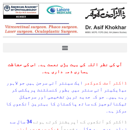
Eye diseases آنکھوں کی بیماریوں کے بارے میں معلومات
آپ کی نظر اللہ کی بہت بڑی نعمت ہے۔ اس کی حفاظت
ہماری ذمہ داری ہے۔
ڈاکٹر آصف کھوکھر
ایک سینئر آئی سرجن ہیں جو لاہور
میڈیکیئر آئی سنٹر میں بطور کنسلٹنٹ پریکٹس کر
رہے ہیں۔ جو کہ جدید ترین تشخیصی اور سرجیکل
ٹیکنالوجیز کے ساتھ پاکستان کا بہترین آنکھوں کا
مرکز ہے۔
ڈاکٹر کو آنکھوں کے آپریشنز کرتے ہوئے
34 سال سے
زیادہ عرصہ ہو چکا ہے
خصوصاً
فیکو سرجری
،
لیزر